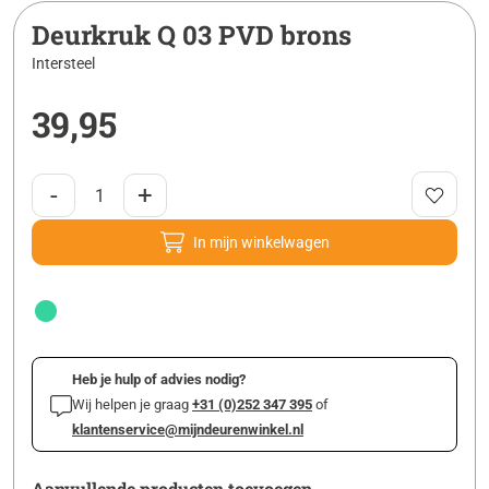
Deurkruk Q 03 PVD brons
Intersteel
39,95
-
+
In mijn winkelwagen
Heb je hulp of advies nodig?
Wij helpen je graag
+31 (0)252 347 395
of
klantenservice@mijndeurenwinkel.nl
Aanvullende producten toevoegen