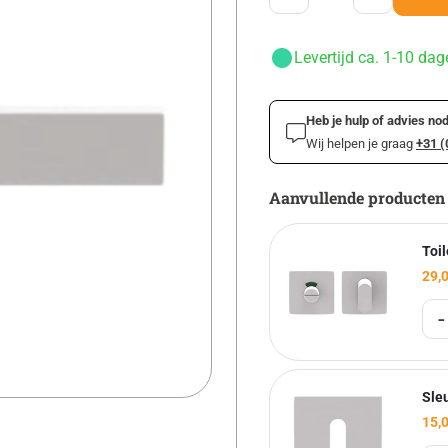
Levertijd ca. 1-10 dag
Heb je hulp of advies nod
Wij helpen je graag
+31 (
Aanvullende producten
Toil
29,
-
Sle
15,