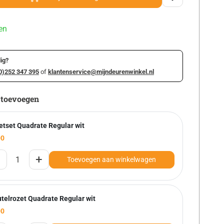
en
ig?
0)252 347 395
of
klantenservice@mijndeurenwinkel.nl
 toevoegen
etset Quadrate Regular wit
00
+
Toevoegen aan winkelwagen
utelrozet Quadrate Regular wit
00