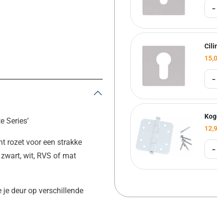
-
Cili
15,
-
Kog
e Series’
12,
t rozet voor een strakke
-
n zwart, wit, RVS of mat
e je deur op verschillende