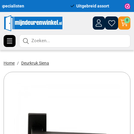
Uitgebreid assortiment uit voorraad leverbaar
Lev
0
Zoeken...
Home
Deurkruk Siena