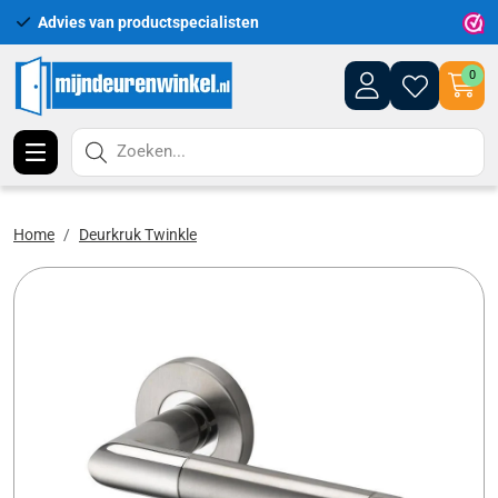
Advies van productspecialisten
Uitgeb
0
Zoeken...
Home
Deurkruk Twinkle