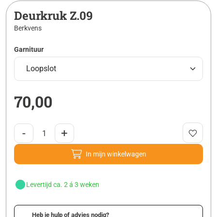
Deurkruk Z.09
Berkvens
Garnituur
70,00
-
+
In mijn winkelwagen
Levertijd ca. 2 á 3 weken
Heb je hulp of advies nodig?