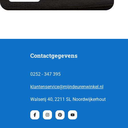
Contactgegevens
0252 - 347 395
klantenservice@mijndeurenwinkel.nl
Walserij 40, 2211 SL Noordwijkerhout