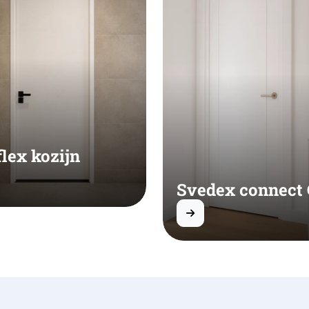
flex kozijn
Svedex connect