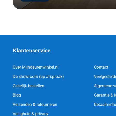
Klantenservice
Over Mijndeurenwinkel.nl
Contact
De showroom (op afspraak)
Veelgesteld
Zakelijk bestellen
Algemene v
Blog
Garantie & 
Verzenden & retourneren
Betaalmeth
Veiligheid & privacy