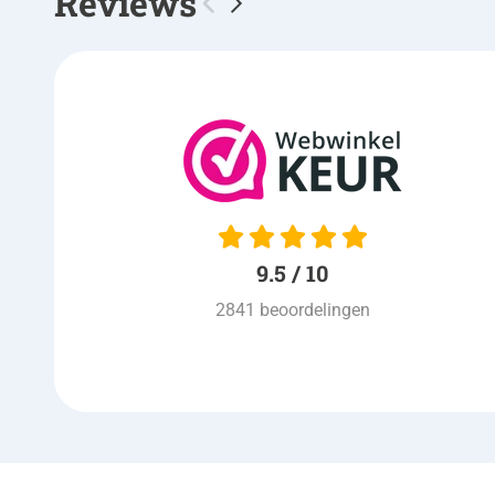
Reviews
10 / 10
keurig netjes volgens
afspraak , nette bezorging
,ook prijs is goed, kortom een
prima winkel
9.5 / 10
Ad van Venrooij
| 03-08-2026
2841 beoordelingen