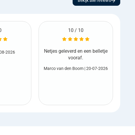
Bekijk alle reviews
0
6 / 10
 een belletje
Ge
Harold Sterk
| 17-07-2026
.
Net
m
| 20-07-2026
M