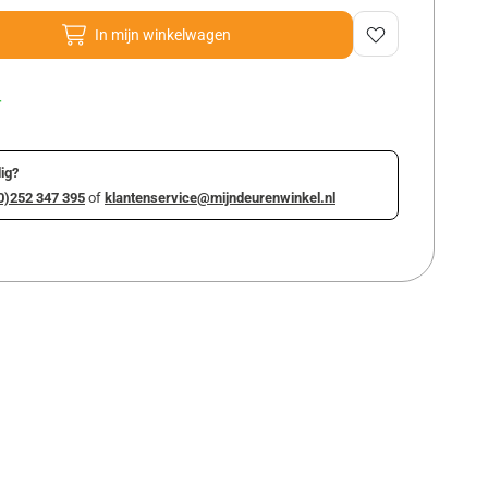
In mijn winkelwagen
r
ig?
0)252 347 395
of
klantenservice@mijndeurenwinkel.nl