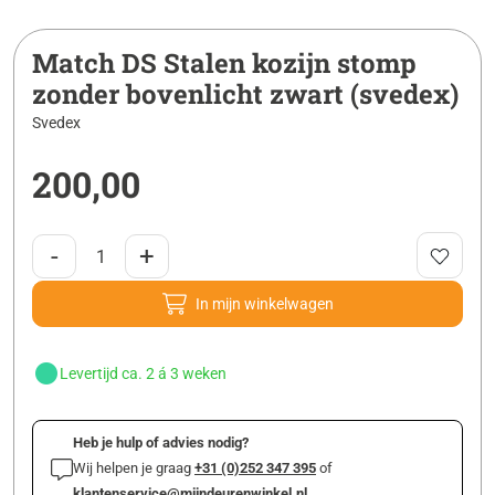
Match DS Stalen kozijn stomp
zonder bovenlicht zwart (svedex)
Svedex
200,00
-
+
In mijn winkelwagen
Levertijd ca. 2 á 3 weken
Heb je hulp of advies nodig?
Wij helpen je graag
+31 (0)252 347 395
of
klantenservice@mijndeurenwinkel.nl