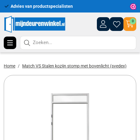
Advies van productspecialisten
Uitgeb
0
Zoeken...
Home
Match VS Stalen kozijn stomp met bovenlicht (svedex)