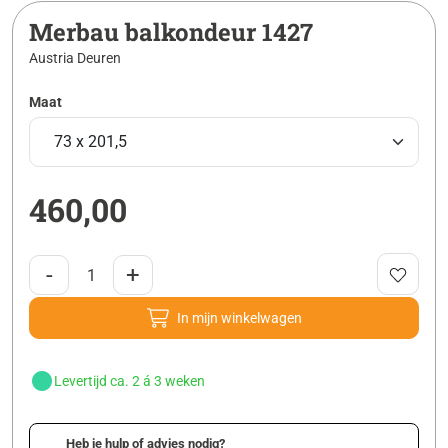
Merbau balkondeur 1427
Austria Deuren
Maat
460,00
-
+
In mijn winkelwagen
Levertijd ca. 2 á 3 weken
Heb je hulp of advies nodig?