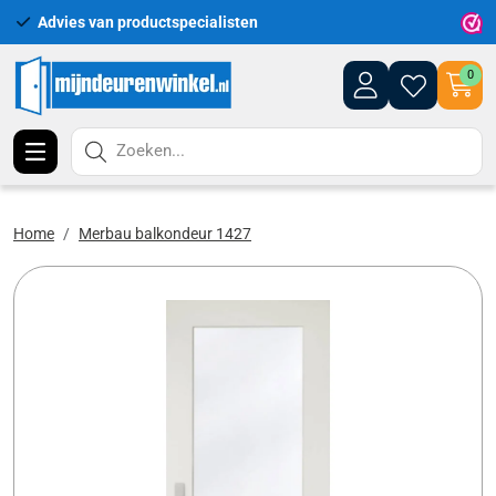
Advies van productspecialisten
Uitgeb
0
Zoeken...
Home
Merbau balkondeur 1427