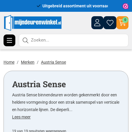
Uitgebreid assortiment uit voorraad leverbaar
Leveri
0
Zoeken...
Home
Merken
Austria Sense
Austria Sense
Austria Sense binnendeuren worden gekenmerkt door een
heldere vormgeving door een strak samen­spel van verticale
en horizontale lijnen. De dieperli...
Lees meer
19 van 19 resultaten weergegeven