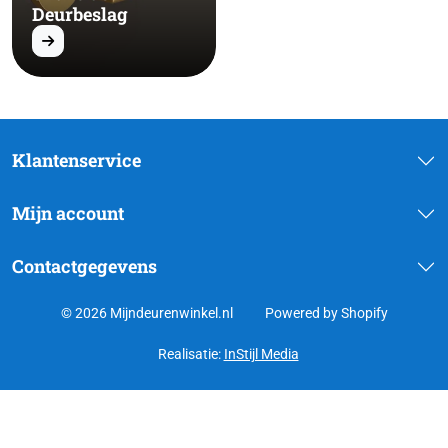
Deurbeslag
Klantenservice
Mijn account
Contactgegevens
© 2026 Mijndeurenwinkel.nl
Powered by Shopify
Realisatie:
InStijl Media