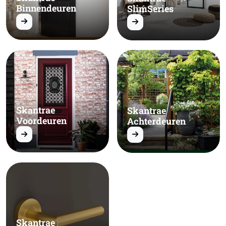
Binnendeuren
SlimSeries
Skantrae
Skantrae
Voordeuren
Achterdeuren
Skantrae