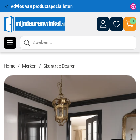
Advies van productspecialisten
Uitgeb
0
Zoeken...
Home
Merken
Skantrae Deuren