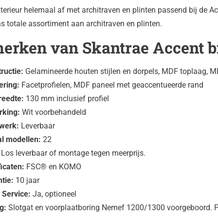
erieur helemaal af met architraven en plinten passend bij de A
ns totale assortiment aan architraven en plinten.
erken van Skantrae Accent 
ructie:
Gelamineerde houten stijlen en dorpels, MDF toplaag, 
ering:
Facetprofielen, MDF paneel met geaccentueerde rand
breedte:
130 mm inclusief profiel
rking:
Wit voorbehandeld
werk:
Leverbaar
al modellen:
22
Los leverbaar of montage tegen meerprijs.
ficaten:
FSC® en KOMO
tie:
10 jaar
 Service:
Ja, optioneel
ig:
Slotgat en voorplaatboring Nemef 1200/1300 voorgeboord. 