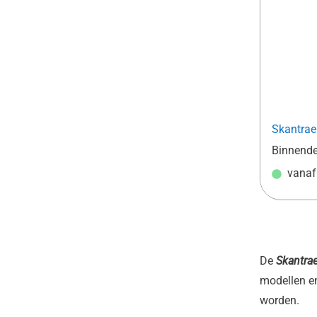
Skantrae
Binnend
vana
De
Skantra
modellen en
worden.