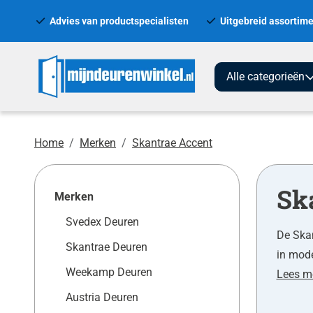
Advies van productspecialisten
Uitgebreid assortime
Alle categorieën
Home
Merken
Skantrae Accent
Sk
Merken
Svedex Deuren
De Skan
Skantrae Deuren
in mode
Weekamp Deuren
Lees m
Austria Deuren