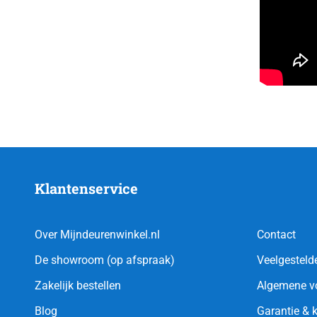
Klantenservice
Over Mijndeurenwinkel.nl
Contact
De showroom (op afspraak)
Veelgesteld
Zakelijk bestellen
Algemene v
Blog
Garantie & 