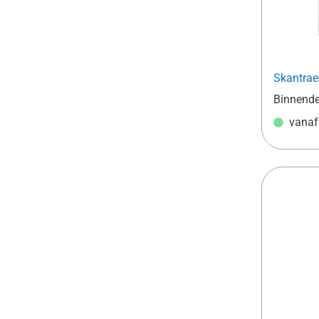
Skantrae
Binnend
vana