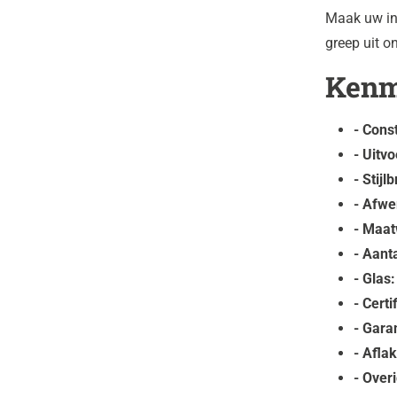
Maak uw int
greep uit o
Kenm
- Const
- Uitvo
- Stijl
- Afwe
- Maat
- Aant
- Glas:
- Certi
- Garan
- Aflak
- Over