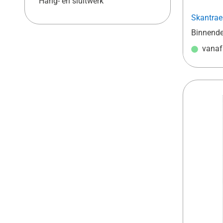
Hang- en sluitwerk
Skantrae
Binnend
vana