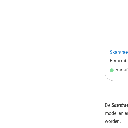
Skantrae
Binnend
vana
De
Skantra
modellen en
worden.