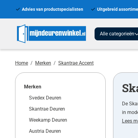
Advies van productspecialisten
Uitgebreid assortime
Alle categorieën
Home
Merken
Skantrae Accent
Sk
Merken
Svedex Deuren
De Skan
Skantrae Deuren
in mode
Weekamp Deuren
Lees m
Austria Deuren