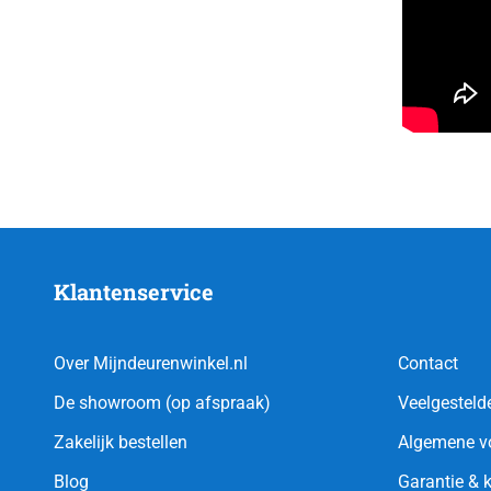
Klantenservice
Over Mijndeurenwinkel.nl
Contact
De showroom (op afspraak)
Veelgesteld
Zakelijk bestellen
Algemene v
Blog
Garantie & 