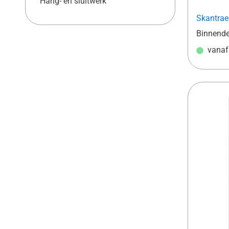
Hang- en sluitwerk
Skantrae
Binnend
vana