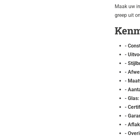
Maak uw int
greep uit o
Kenm
- Const
- Uitvo
- Stijl
- Afwe
- Maat
- Aant
- Glas:
- Certi
- Garan
- Aflak
- Over