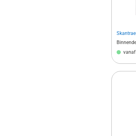
Skantrae
Binnend
vana