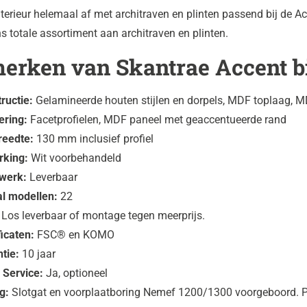
erieur helemaal af met architraven en plinten passend bij de A
ns totale assortiment aan architraven en plinten.
erken van Skantrae Accent 
ructie:
Gelamineerde houten stijlen en dorpels, MDF toplaag, 
ering:
Facetprofielen, MDF paneel met geaccentueerde rand
breedte:
130 mm inclusief profiel
rking:
Wit voorbehandeld
werk:
Leverbaar
al modellen:
22
Los leverbaar of montage tegen meerprijs.
ficaten:
FSC® en KOMO
tie:
10 jaar
 Service:
Ja, optioneel
ig:
Slotgat en voorplaatboring Nemef 1200/1300 voorgeboord. 