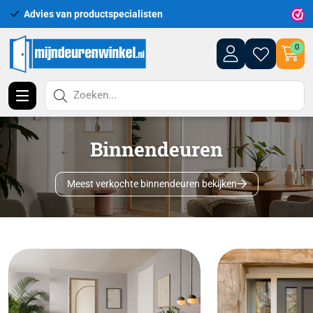
Uitgebreid assortiment uit voorraad leverbaar
Lever
0
Zoeken...
Binnendeuren
Meest verkochte binnendeuren bekijken