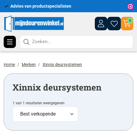
Advies van productspecialisten
Uitgeb
0
Zoeken...
Home
Merken
Xinnix deursystemen
Xinnix deursystemen
1 van 1 resultaten weergegeven