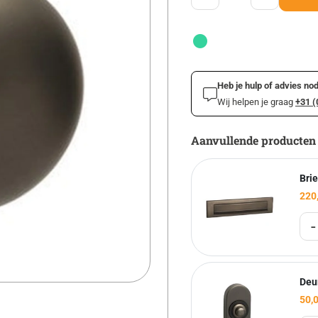
Heb je hulp of advies nod
Wij helpen je graag
+31 (
Aanvullende producten
Bri
220
-
Deu
50,