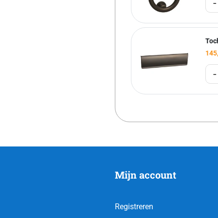
-
Toc
145
-
Mijn account
Registreren