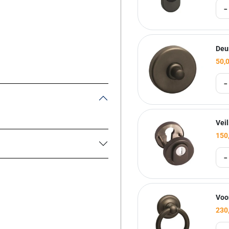
-
Deu
50,
-
Vei
150
-
Voo
230