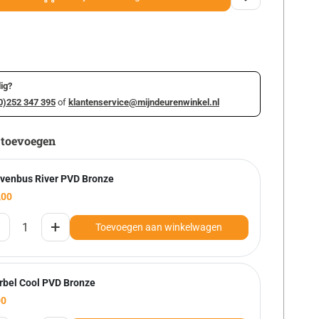
ig?
0)252 347 395
of
klantenservice@mijndeurenwinkel.nl
 toevoegen
evenbus River PVD Bronze
,00
+
Toevoegen aan winkelwagen
rbel Cool PVD Bronze
00