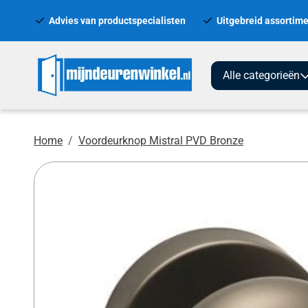
Advies van productspecialisten
Uitgebreid assortime
Alle categorieën
Home
Voordeurknop Mistral PVD Bronze