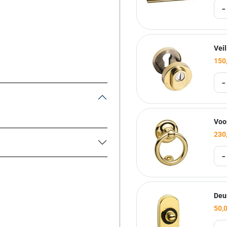
-
Vei
150
-
Voo
230
-
Deu
50,