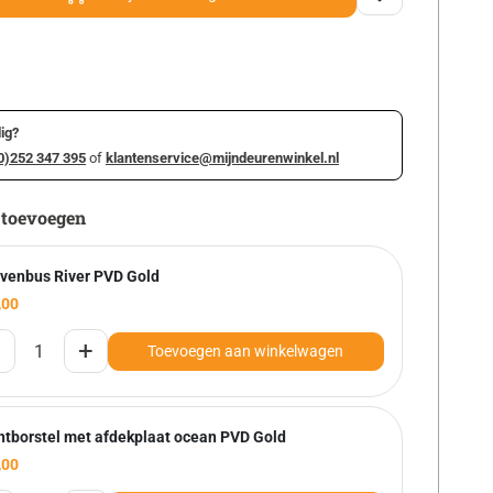
ig?
0)252 347 395
of
klantenservice@mijndeurenwinkel.nl
 toevoegen
evenbus River PVD Gold
,00
+
Toevoegen aan winkelwagen
htborstel met afdekplaat ocean PVD Gold
,00