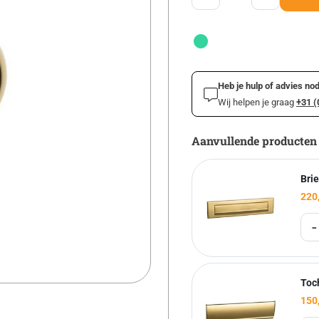
Heb je hulp of advies nod
Wij helpen je graag
+31 (
Aanvullende producten
Bri
220
-
Toc
150