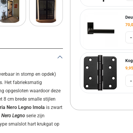
Deu
70,
-
Kog
9,9
everbaar in stomp en opdek)
-
s. Het fabrieksmatig
ling opgesloten waardoor deze
 8 cm brede smalle stijlen
ria Nero Legno Imola
is zwart
Nero Legno
serie zijn
ype
smalslot
hart
krukgat
op