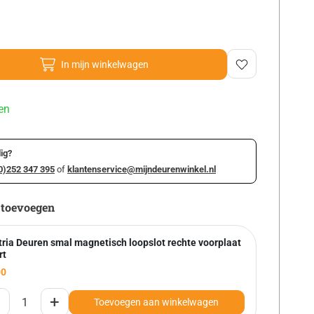
In mijn winkelwagen
en
ig?
0)252 347 395
of
klantenservice@mijndeurenwinkel.nl
 toevoegen
tria Deuren smal magnetisch loopslot rechte voorplaat
rt
00
+
Toevoegen aan winkelwagen