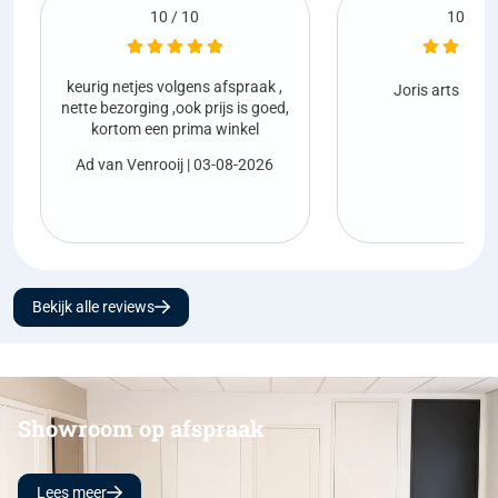
10 / 10
praak ,
Netjes gel
Joris arts
| 01-08-2026
is goed,
kel
Marco va
-2026
Bekijk alle reviews
Showroom op afspraak
Lees meer