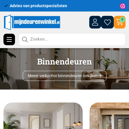
Uitgebreid assortiment uit voorraad leverbaar
0
Zoeken...
Binnendeuren
Meest verkochte binnendeuren bekijken