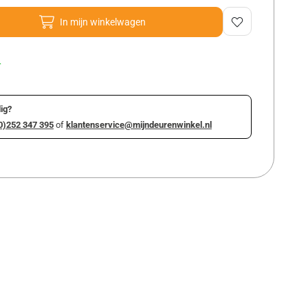
In mijn winkelwagen
r
ig?
0)252 347 395
of
klantenservice@mijndeurenwinkel.nl