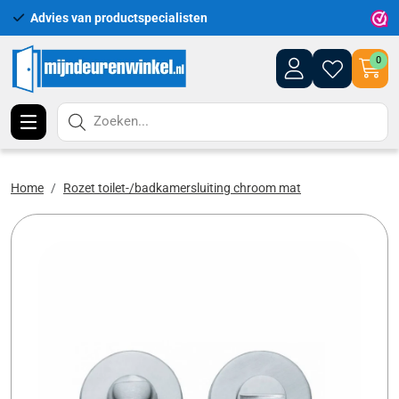
Advies van productspecialisten
Uitgeb
0
Zoeken...
Home
Rozet toilet-/badkamersluiting chroom mat