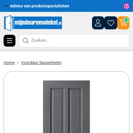
Advies van productspecialisten
Uitgeb
0
Zoeken...
Home
Voordeur Sassenheim