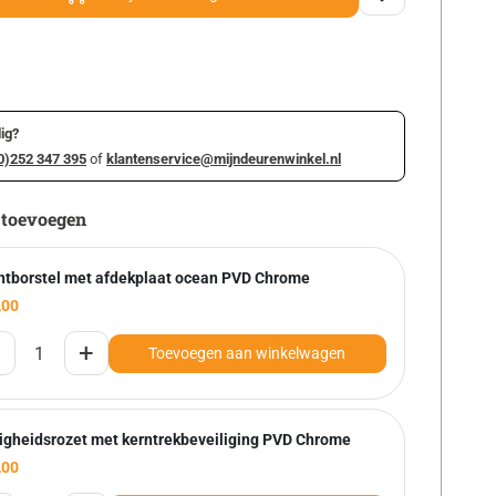
ig?
0)252 347 395
of
klantenservice@mijndeurenwinkel.nl
 toevoegen
htborstel met afdekplaat ocean PVD Chrome
,00
+
Toevoegen aan winkelwagen
ligheidsrozet met kerntrekbeveiliging PVD Chrome
,00