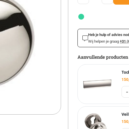
Heb je hulp of advies nod
Wij helpen je graag
+31 (
Aanvullende producten
Toc
150
-
Vei
150