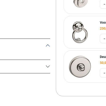
-
Voo
230
-
Deu
50,
-