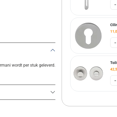
-
Cil
11,
-
Toi
rmani wordt per stuk geleverd.
42,
-