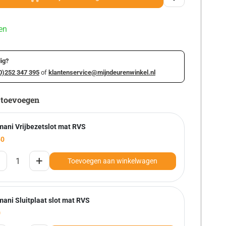
en
ig?
0)252 347 395
of
klantenservice@mijndeurenwinkel.nl
 toevoegen
mani Vrijbezetslot mat RVS
50
+
Toevoegen aan winkelwagen
mani Sluitplaat slot mat RVS
0