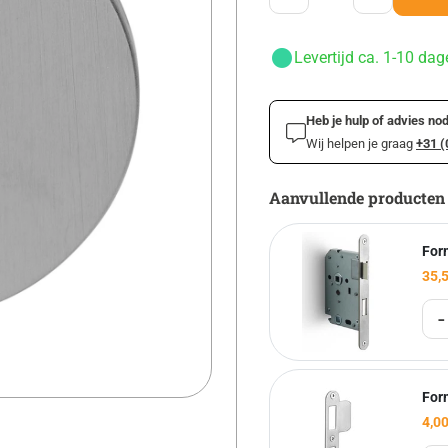
Levertijd ca. 1-10 dag
Heb je hulp of advies nod
Wij helpen je graag
+31 (
Aanvullende producten
For
35,
-
For
4,0