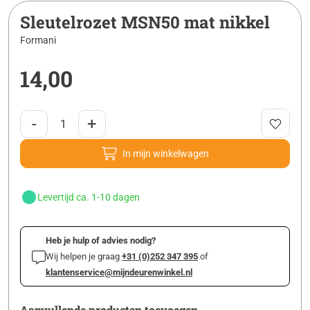
Sleutelrozet MSN50 mat nikkel
Formani
14,00
-
+
In mijn winkelwagen
Levertijd ca. 1-10 dagen
Heb je hulp of advies nodig?
Wij helpen je graag
+31 (0)252 347 395
of
klantenservice@mijndeurenwinkel.nl
Aanvullende producten toevoegen