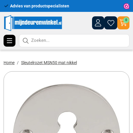
Advies van productspecialisten
Uitgeb
0
Zoeken...
Home
Sleutelrozet MSN50 mat nikkel