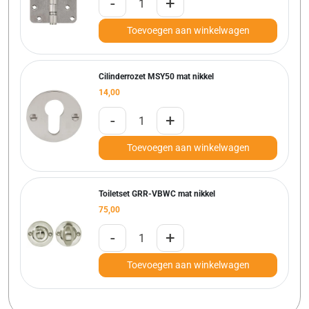
-
+
Toevoegen aan winkelwagen
Cilinderrozet MSY50 mat nikkel
14,00
-
+
Toevoegen aan winkelwagen
Toiletset GRR-VBWC mat nikkel
75,00
-
+
Toevoegen aan winkelwagen