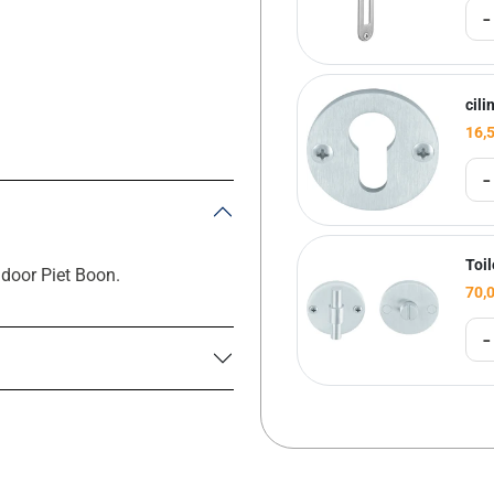
-
cil
16,
-
Toi
door Piet Boon.
70,
-