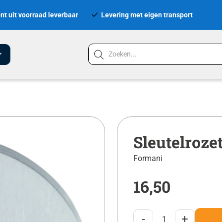
nt uit voorraad leverbaar
Levering met eigen transport
Sleutelroz
Formani
16,50
-
+