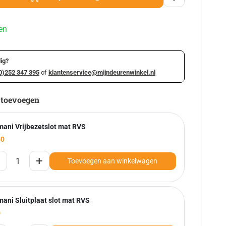
en
ig?
0)252 347 395
of
klantenservice@mijndeurenwinkel.nl
 toevoegen
mani Vrijbezetslot mat RVS
50
+
Toevoegen aan winkelwagen
mani Sluitplaat slot mat RVS
0