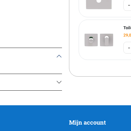
-
Toil
29,
-
Mijn account