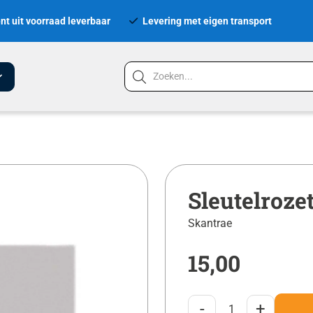
nt uit voorraad leverbaar
Levering met eigen transport
Sleutelroze
Skantrae
15,00
-
+