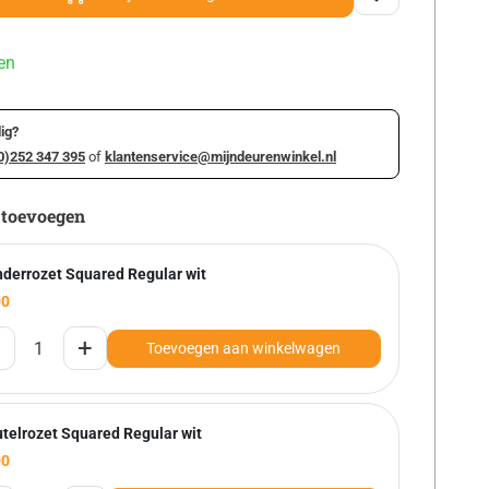
en
ig?
0)252 347 395
of
klantenservice@mijndeurenwinkel.nl
 toevoegen
nderrozet Squared Regular wit
00
+
Toevoegen aan winkelwagen
utelrozet Squared Regular wit
00