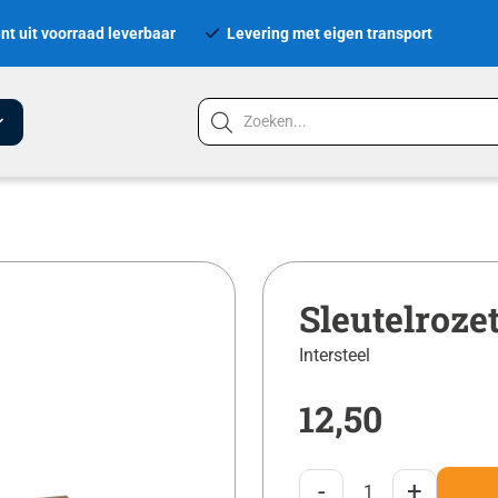
nt uit voorraad leverbaar
Levering met eigen transport
Sleutelroze
Intersteel
12,50
-
+