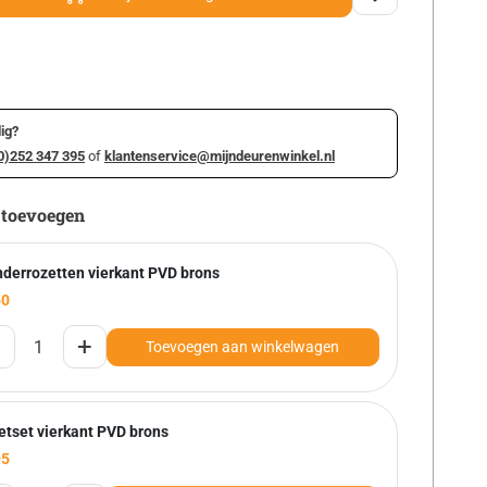
ig?
0)252 347 395
of
klantenservice@mijndeurenwinkel.nl
 toevoegen
nderrozetten vierkant PVD brons
50
+
Toevoegen aan winkelwagen
etset vierkant PVD brons
95