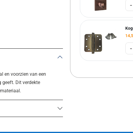
-
Kog
14,
-
aal en voorzien van een
 geeft. Dit verdekte
smateriaal.