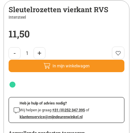
Sleutelrozetten vierkant RVS
Intersteel
11,50
-
+
In mijn winkelwagen
Heb je hulp of advies nodig?
Wij helpen je graag
+31 (0)252 347 395
of
klantenservice@mijndeurenwinkel.nl
Aanvullende producten toevoegen