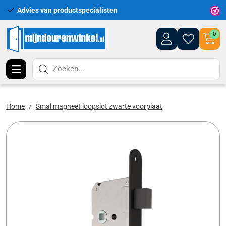
Advies van productspecialisten
Uitgeb
0
Zoeken...
Home
Smal magneet loopslot zwarte voorplaat