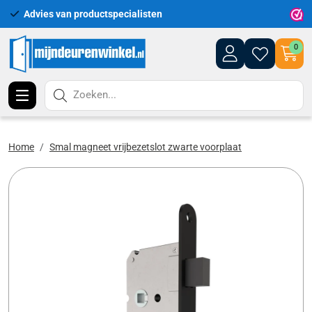
Advies van productspecialisten
Uitgeb
0
Zoeken...
Home
Smal magneet vrijbezetslot zwarte voorplaat