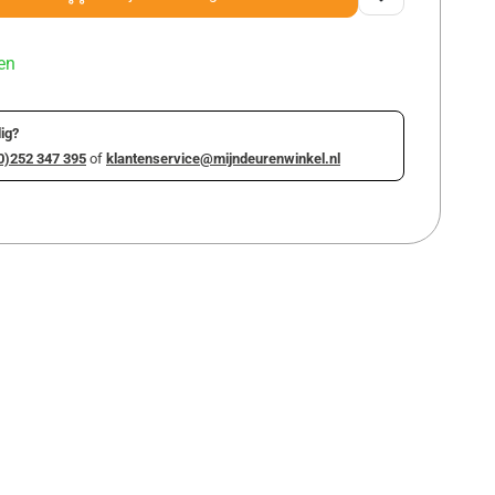
en
ig?
0)252 347 395
of
klantenservice@mijndeurenwinkel.nl