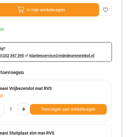
In mijn winkelwagen
en
ig?
0)252 347 395
of
klantenservice@mijndeurenwinkel.nl
 toevoegen
mani Vrijbezetslot mat RVS
50
+
Toevoegen aan winkelwagen
mani Sluitplaat slot mat RVS