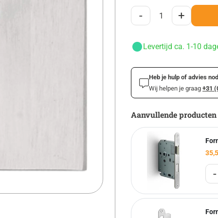
-
+
Levertijd ca. 1-10 dag
Heb je hulp of advies nod
Wij helpen je graag
+31 (
Aanvullende producten
For
35,
-
For