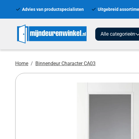
Advies van productspecialisten
Uitgebreid assortime
Alle categorieën
Home
Binnendeur Character CA03