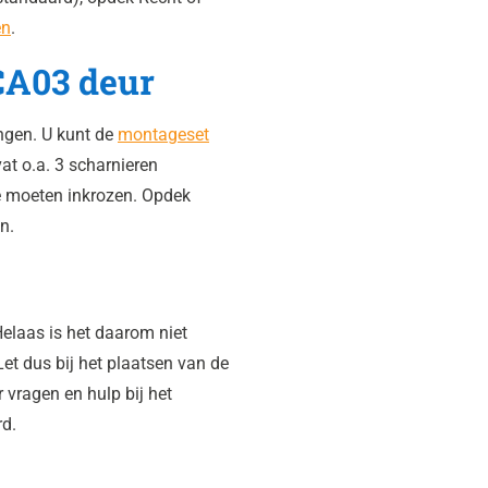
en
.
CA03 deur
ngen. U kunt de
montageset
t o.a. 3 scharnieren
e moeten inkrozen. Opdek
n.
elaas is het daarom niet
Let dus bij het plaatsen van de
r vragen en hulp bij het
rd.