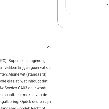
-
EPC). Superlak is nagenoeg
en vlekken krijgen geen vat op
nten; Alpine wit (standaard),
rde glaslat, wat inhoudt dat
. Uw Svedex CA03 deur wordt
 een schuifdeur maken van de
otgatboring. Opdek deuren zijn
standaard), opdek Recht of