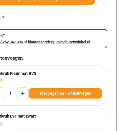
ken
ig?
0)252 347 395
of
klantenservice@mijndeurenwinkel.nl
 toevoegen
rkruk Fleur mat RVS
00
+
Toevoegen aan winkelwagen
rkruk Eva mat zwart
00