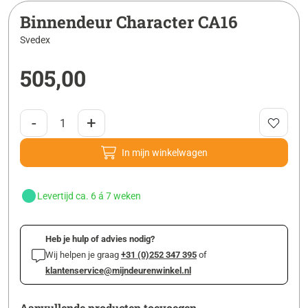
Binnendeur Character CA16
Svedex
505,00
-
+
In mijn winkelwagen
Levertijd ca. 6 á 7 weken
Heb je hulp of advies nodig?
Wij helpen je graag
+31 (0)252 347 395
of
klantenservice@mijndeurenwinkel.nl
Aanvullende producten toevoegen