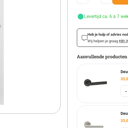
Levertijd ca. 6 á 7 we
Heb je hulp of advies nod
Wij helpen je graag
+31 (
Aanvullende producten
Deu
35,
-
Deu
35,