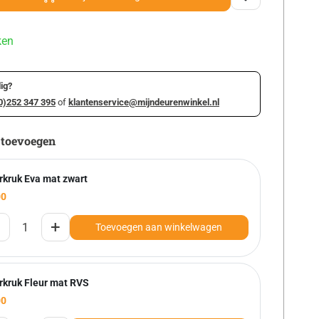
ken
ig?
0)252 347 395
of
klantenservice@mijndeurenwinkel.nl
 toevoegen
rkruk Eva mat zwart
00
+
Toevoegen aan winkelwagen
rkruk Fleur mat RVS
00