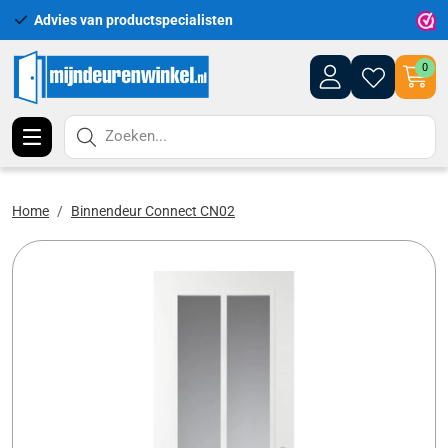
Advies van productspecialisten
Uitgeb
0
Zoeken...
Home
Binnendeur Connect CN02