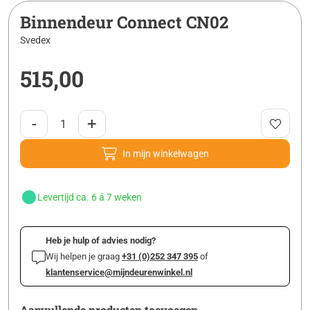
Binnendeur Connect CN02
Svedex
515,00
-
+
In mijn winkelwagen
Levertijd ca. 6 á 7 weken
Heb je hulp of advies nodig?
Wij helpen je graag
+31 (0)252 347 395
of
klantenservice@mijndeurenwinkel.nl
Aanvullende producten toevoegen