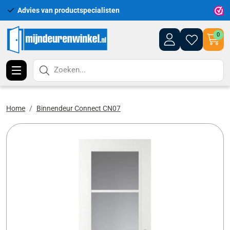
Advies van productspecialisten
Uitgeb
0
Zoeken...
Home
Binnendeur Connect CN07