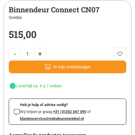
Binnendeur Connect CN07
Svedex
515,00
-
+
In mijn winkelwagen
Levertijd ca. 6 á 7 weken
Heb je hulp of advies nodig?
Wij helpen je graag
+31 (0)252 347 395
of
klantenservice@mijndeurenwinkel.nl
Aanvullende producten toevoegen