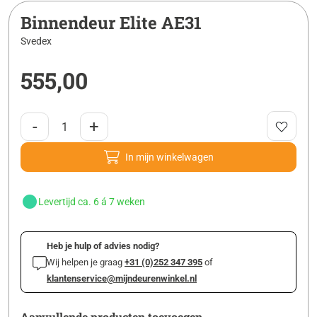
Binnendeur Elite AE31
Svedex
555,00
-
+
In mijn winkelwagen
Levertijd ca. 6 á 7 weken
Heb je hulp of advies nodig?
Wij helpen je graag
+31 (0)252 347 395
of
klantenservice@mijndeurenwinkel.nl
Aanvullende producten toevoegen