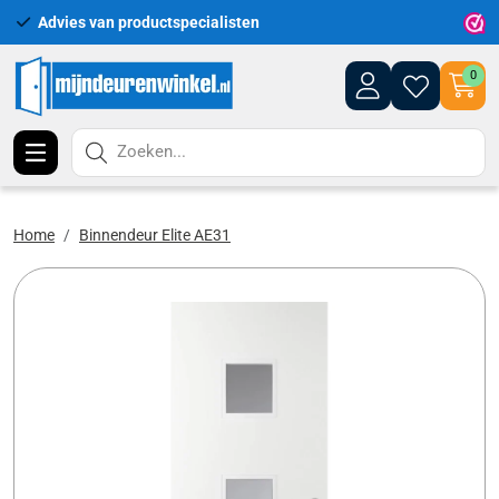
Advies van productspecialisten
Uitgeb
0
Zoeken...
Home
Binnendeur Elite AE31