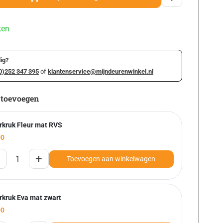
ken
ig?
0)252 347 395
of
klantenservice@mijndeurenwinkel.nl
 toevoegen
rkruk Fleur mat RVS
00
+
Toevoegen aan winkelwagen
rkruk Eva mat zwart
00