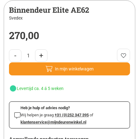
Binnendeur Elite AE62
Svedex
270,00
-
+
In mijn winkelwagen
Levertijd ca. 4 á 5 weken
Heb je hulp of advies nodig?
Wij helpen je graag
+31 (0)252 347 395
of
klantenservice@mijndeurenwinkel.nl
Aanvullende producten toevoegen