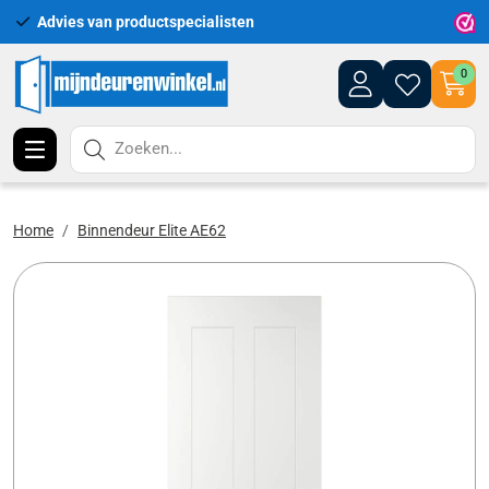
Advies van productspecialisten
Uitgeb
0
Zoeken...
Home
Binnendeur Elite AE62