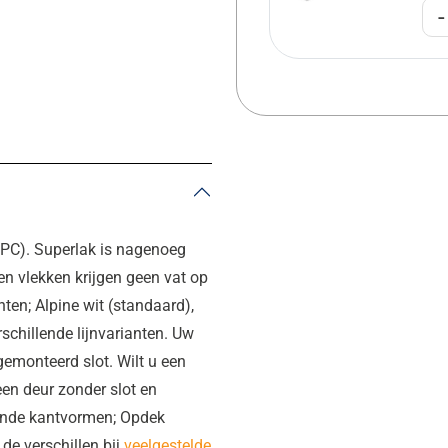
-
EPC). Superlak is nagenoeg
en vlekken krijgen geen vat op
nten; Alpine wit (standaard),
rschillende lijnvarianten. Uw
gemonteerd slot. Wilt u een
een deur zonder slot en
lende kantvormen; Opdek
de verschillen bij
veelgestelde