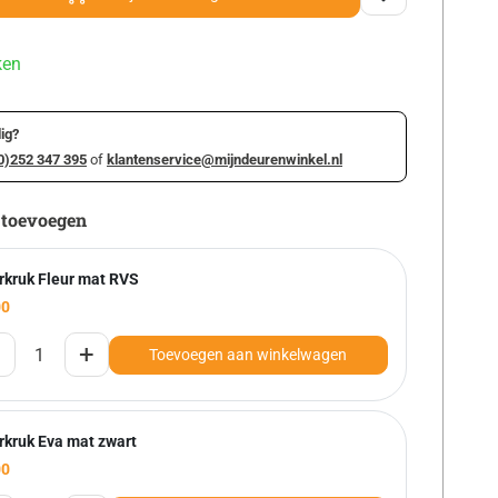
ken
ig?
0)252 347 395
of
klantenservice@mijndeurenwinkel.nl
 toevoegen
rkruk Fleur mat RVS
00
+
Toevoegen aan winkelwagen
rkruk Eva mat zwart
00