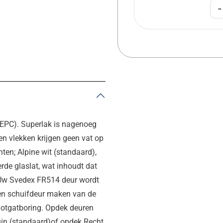
-
(EPC). Superlak is nagenoeg
en vlekken krijgen geen vat op
nten; Alpine wit (standaard),
rde glaslat, wat inhoudt dat
. Uw Svedex FR514 deur wordt
 een schuifdeur maken van de
lotgatboring. Opdek deuren
uin (standaard)of opdek Recht.