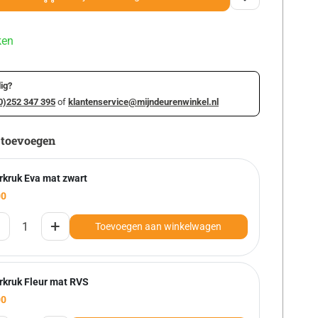
ken
ig?
0)252 347 395
of
klantenservice@mijndeurenwinkel.nl
 toevoegen
rkruk Eva mat zwart
00
+
Toevoegen aan winkelwagen
rkruk Fleur mat RVS
00