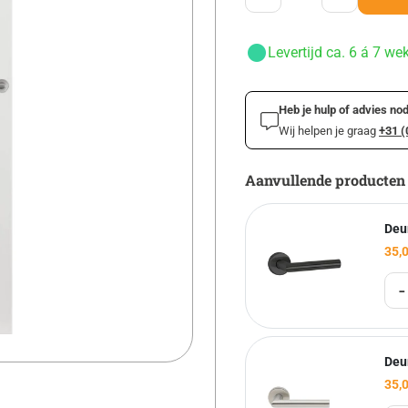
Levertijd ca. 6 á 7 we
Heb je hulp of advies nod
Wij helpen je graag
+31 (
Aanvullende producten
Deu
35,
-
Deu
35,