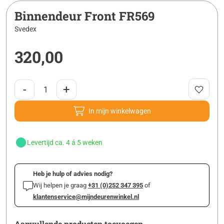
Binnendeur Front FR569
Svedex
320,00
-
+
In mijn winkelwagen
Levertijd ca. 4 á 5 weken
Heb je hulp of advies nodig?
Wij helpen je graag
+31 (0)252 347 395
of
klantenservice@mijndeurenwinkel.nl
Aanvullende producten toevoegen