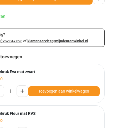
ken
ig?
0)252 347 395
of
klantenservice@mijndeurenwinkel.nl
 toevoegen
rkruk Eva mat zwart
00
+
Toevoegen aan winkelwagen
rkruk Fleur mat RVS
00