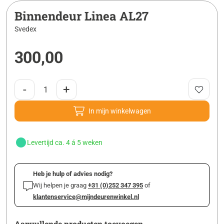
Binnendeur Linea AL27
Svedex
300,00
-
+
In mijn winkelwagen
Levertijd ca. 4 á 5 weken
Heb je hulp of advies nodig?
Wij helpen je graag
+31 (0)252 347 395
of
klantenservice@mijndeurenwinkel.nl
Aanvullende producten toevoegen