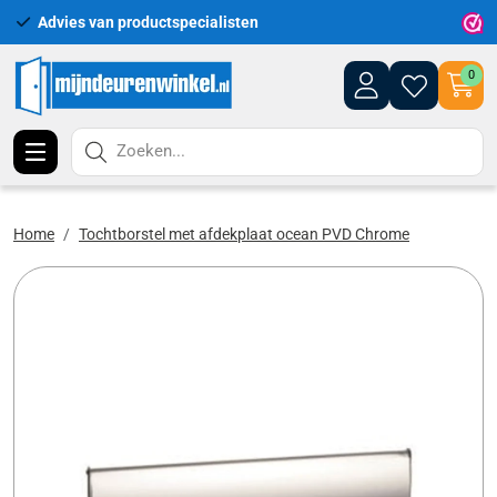
Advies van productspecialisten
Uitgeb
0
Zoeken...
Home
Tochtborstel met afdekplaat ocean PVD Chrome