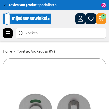
Advies van productspecialisten
Uitgeb
0
Zoeken...
Home
Toiletset Arc Regular RVS