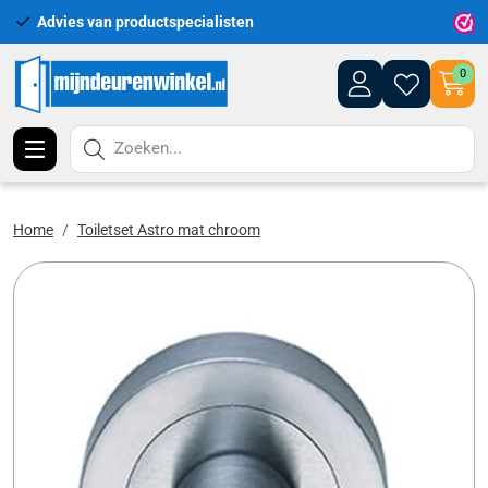
Advies van productspecialisten
Uitgeb
0
Zoeken...
Home
Toiletset Astro mat chroom