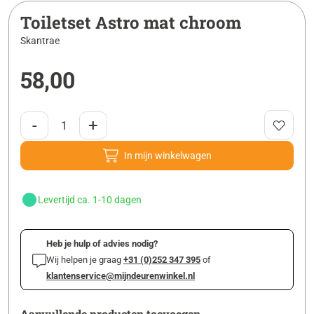
Toiletset Astro mat chroom
Skantrae
58,00
-
+
In mijn winkelwagen
Levertijd ca. 1-10 dagen
Heb je hulp of advies nodig?
Wij helpen je graag
+31 (0)252 347 395
of
klantenservice@mijndeurenwinkel.nl
Aanvullende producten toevoegen